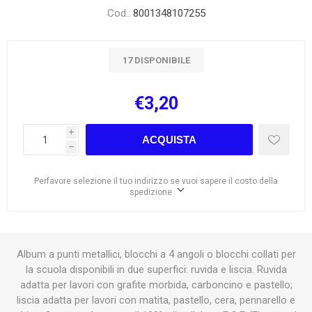
Cod.:
8001348107255
17 DISPONIBILE
€3,20
i
ACQUISTA
h
Perfavore selezione il tuo indirizzo se vuoi sapere il costo della
spedizione
Album a punti metallici, blocchi a 4 angoli o blocchi collati per
la scuola disponibili in due superfici: ruvida e liscia. Ruvida
adatta per lavori con grafite morbida, carboncino e pastello;
liscia adatta per lavori con matita, pastello, cera, pennarello e