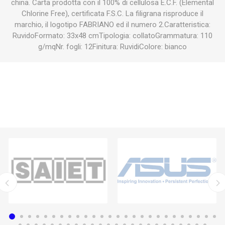
china. Carta prodotta con il 100% di cellulosa E.C.F. (Elemental
Chlorine Free), certificata F.S.C. La filigrana risproduce il
marchio, il logotipo FABRIANO ed il numero 2.Caratteristica:
RuvidoFormato: 33x48 cmTipologia: collatoGrammatura: 110
g/mqNr. fogli: 12Finitura: RuvidiColore: bianco