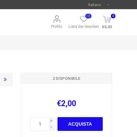
(0)
0
Profilo
Lista dei desideri
€0,00
2 DISPONIBILE
€2,00
i
ACQUISTA
h