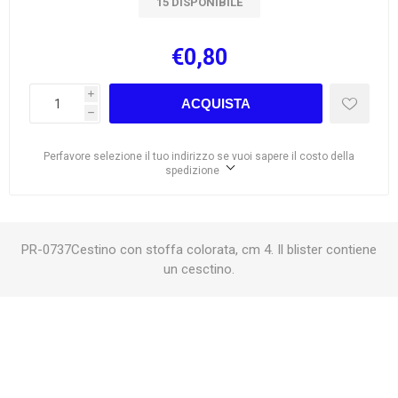
15 DISPONIBILE
€0,80
i
ACQUISTA
h
Perfavore selezione il tuo indirizzo se vuoi sapere il costo della
spedizione
PR-0737Cestino con stoffa colorata, cm 4. Il blister contiene
un cesctino.