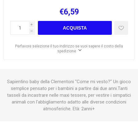
€6,59
i
ACQUISTA
h
Perfavore selezione il tuo indirizzo se vuoi sapere il costo della
spedizione
Sapientino baby della Clementoni "Come mi vesto?" Un gioco
semplice pensato per i bambini a partire dai due anni.Tanti
tasseli da incastrare nelle maxi tessere, per vestire i simpatici
animali con l'abbigliamento adatto alle diverse condizioni
atmosferiche. Età: 2anni+