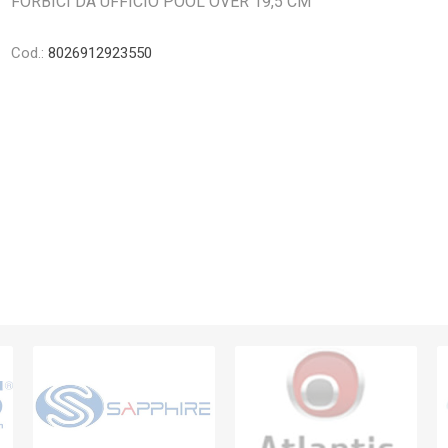
FORBICI DA UFFICIO POOL OVER 19,5 CM
Cod.:
8026912923550