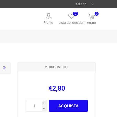
(0)
0
Profilo
Lista dei desideri
€0,00
2 DISPONIBILE
€2,80
i
ACQUISTA
h