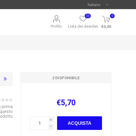
(0)
0
Profilo
Lista dei desideri
€0,00
2 DISPONIBILE
€5,70
la prima
 questo
rodotto
i
ACQUISTA
h