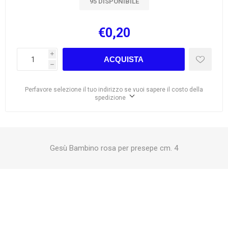
95 DISPONIBILE
€0,20
i
ACQUISTA
h
Perfavore selezione il tuo indirizzo se vuoi sapere il costo della
spedizione
Gesù Bambino rosa per presepe cm. 4