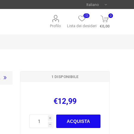
(0)
0
Profilo
Lista dei desideri
€0,00
1 DISPONIBILE
€12,99
i
ACQUISTA
h