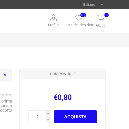
(0)
0
Profilo
Lista dei desideri
€0,00
1 DISPONIBILE
L
€0,80
la prima
 questo
rodotto
i
ACQUISTA
h