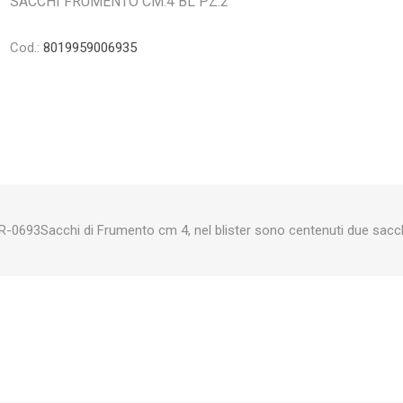
SACCHI FRUMENTO CM.4 BL PZ.2
Cod.:
8019959006935
R-0693Sacchi di Frumento cm 4, nel blister sono centenuti due sacch