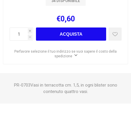
34 DISPONIBILE
€0,60
i
ACQUISTA
h
Perfavore selezione il tuo indirizzo se vuoi sapere il costo della
spedizione
PR-0703Vasi in terracotta cm. 1,5, in ogni blister sono
contenuto quattro vasi.